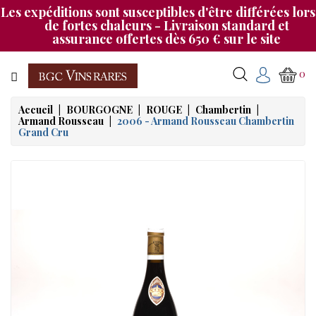
Les expéditions sont susceptibles d'être différées lors
Catégorie
de fortes chaleurs - Livraison standard et
assurance offertes dès 650 € sur le site
CHAMPAGNE
0
BOURGOGNE
Accueil
BOURGOGNE
ROUGE
Chambertin
Armand Rousseau
2006 - Armand Rousseau Chambertin
RHÔNE
Grand Cru
&
SUD
BORDEAUX
&
AUTRES
MAGNUMS
NOS
SOIRÉES