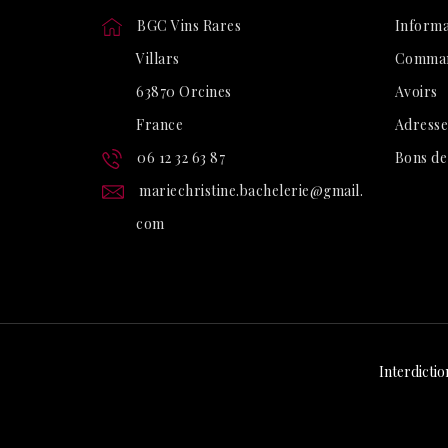
BGC Vins Rares
Informa
Villars
Comma
63870 Orcines
Avoirs
France
Adresse
06 12 32 63 87
Bons de
mariechristine.bachelerie@gmail.
com
Interdictio