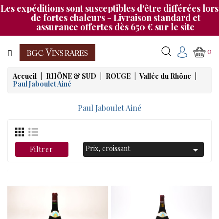
Les expéditions sont susceptibles d'être différées lors
Catégorie
de fortes chaleurs - Livraison standard et
assurance offertes dès 650 € sur le site
CHAMPAGNE
0
BOURGOGNE
Accueil
RHÔNE & SUD
ROUGE
Vallée du Rhône
Paul Jaboulet Ainé
RHÔNE
&
Paul Jaboulet Ainé
SUD
BORDEAUX
&
Prix, croissant

Filtrer
AUTRES
MAGNUMS
NOS
SOIRÉES