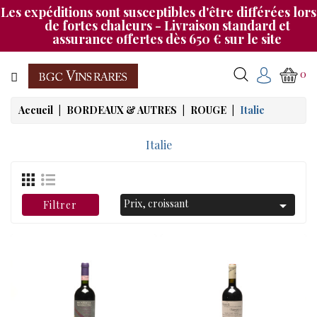
Les expéditions sont susceptibles d'être différées lors
Catégorie
de fortes chaleurs - Livraison standard et
assurance offertes dès 650 € sur le site
CHAMPAGNE
0
BOURGOGNE
Accueil
BORDEAUX & AUTRES
ROUGE
Italie
RHÔNE
&
Italie
SUD
BORDEAUX
Prix, croissant

Filtrer
&
AUTRES
MAGNUMS
NOS
SOIRÉES