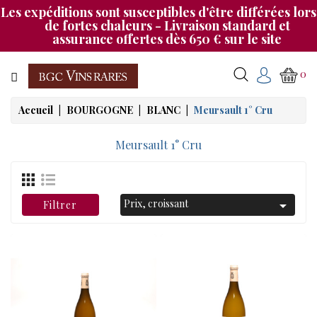
Les expéditions sont susceptibles d'être différées lors
Catégorie
de fortes chaleurs - Livraison standard et
assurance offertes dès 650 € sur le site
CHAMPAGNE
0
BOURGOGNE
Accueil
BOURGOGNE
BLANC
Meursault 1° Cru
RHÔNE
&
Meursault 1° Cru
SUD
BORDEAUX
Prix, croissant

Filtrer
&
AUTRES
MAGNUMS
NOS
SOIRÉES