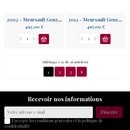
2002 - Meursault Genevrières 1° Cru
2012 - Meursault Genevrières 1° Cru
Prix
Prix
492,00 €
495,00 €
Affichage 1-12 de 26 article(s)
1
2
3

Recevoir nos informations
J'accepte les conditions générales et la politique de
confidentialité