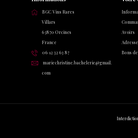
BGC Vins Rares
Informa
Villars
Comma
63870 Orcines
Avoirs
France
Adresse
06 12 32 63 87
Bons de
mariechristine.bachelerie@gmail.
com
Interdictio