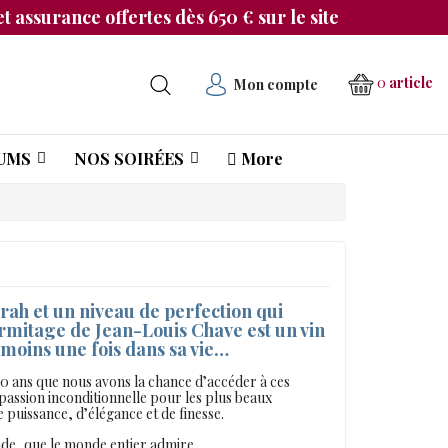
t assurance offertes dès 650 € sur le site
0
article
Mon compte
UMS
NOS SOIRÉES
More
Château Pichon Longueville Comtesse de Lalande
rah et un niveau de perfection qui
ermitage de Jean-Louis Chave est un vin
u moins une fois dans sa vie…
40 ans que nous avons la chance d’accéder à ces
 passion inconditionnelle pour les plus beaux
e puissance, d’élégance et de finesse.
nde, que le monde entier admire…