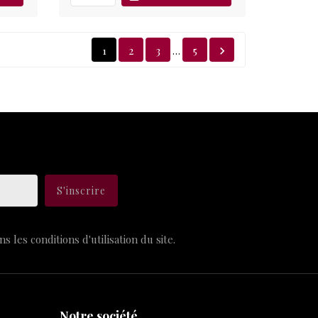
1
2
3
5
…

les conditions d'utilisation du site.
Notre société