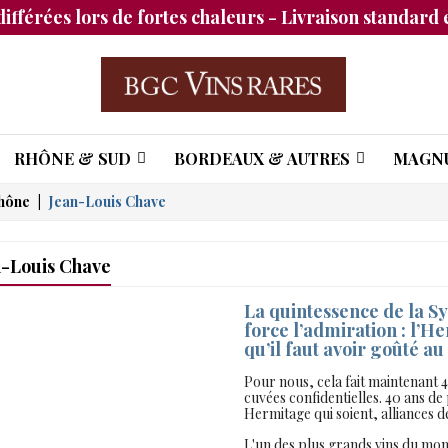
différées lors de fortes chaleurs - Livraison standard e
RHÔNE & SUD
BORDEAUX & AUTRES
MAGN
Rhône
Jean-Louis Chave
-Louis Chave
La quintessence de la Sy
force l’admiration : l’H
qu’il faut avoir goûté a
Pour nous, cela fait maintenant 
cuvées confidentielles. 40 ans de
Hermitage qui soient, alliances d
L'un des plus grands vins du mo