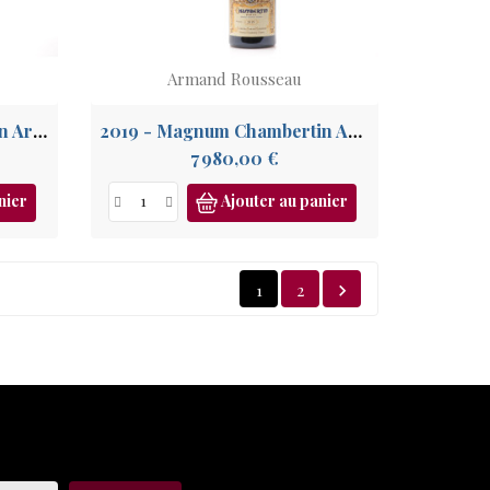
Armand Rousseau
2015 - Magnum Chambertin Armand Rousseau GC
2019 - Magnum Chambertin Armand Rousseau GC
Prix
7 980,00 €
nier
Ajouter au panier
1
2
