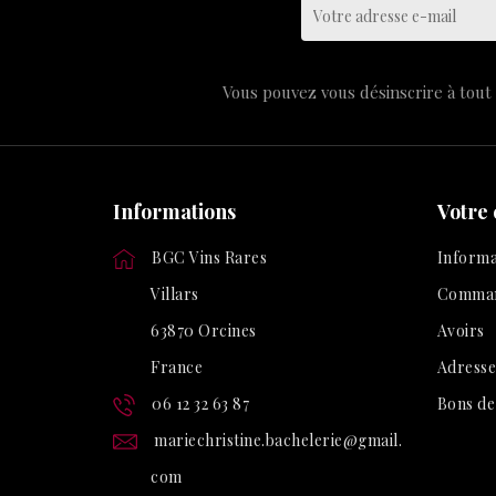
Vous pouvez vous désinscrire à tout 
Informations
Votre
BGC Vins Rares
Informa
Villars
Comma
63870 Orcines
Avoirs
France
Adresse
06 12 32 63 87
Bons de
mariechristine.bachelerie@gmail.
com