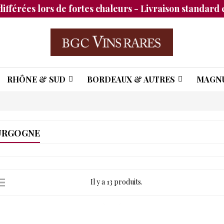
différées lors de fortes chaleurs - Livraison standard e
RHÔNE & SUD
BORDEAUX & AUTRES
MAGN
URGOGNE
Il y a 13 produits.