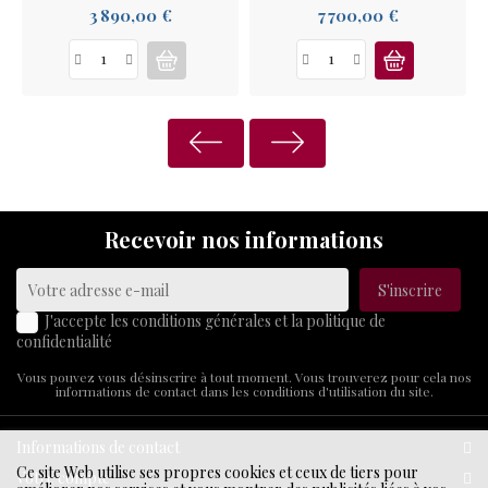
Prix
Prix
3 890,00 €
7 700,00 €
Recevoir nos informations
J'accepte les conditions générales et la politique de
confidentialité
Vous pouvez vous désinscrire à tout moment. Vous trouverez pour cela nos
informations de contact dans les conditions d'utilisation du site.
Informations de contact
Ce site Web utilise ses propres cookies et ceux de tiers pour
Votre compte