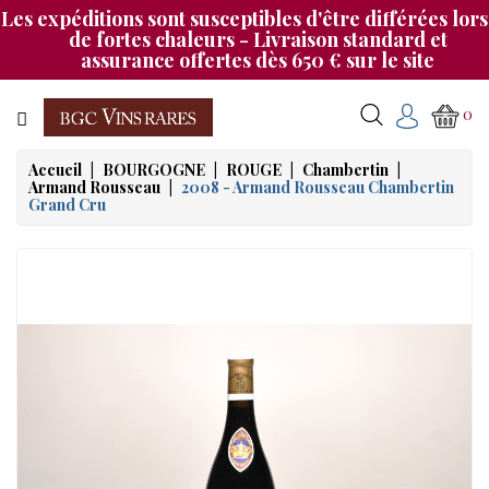
Les expéditions sont susceptibles d'être différées lors
Catégorie
de fortes chaleurs - Livraison standard et
assurance offertes dès 650 € sur le site
CHAMPAGNE
0
BOURGOGNE
Accueil
BOURGOGNE
ROUGE
Chambertin
Armand Rousseau
2008 - Armand Rousseau Chambertin
RHÔNE
Grand Cru
&
SUD
BORDEAUX
&
AUTRES
MAGNUMS
NOS
SOIRÉES